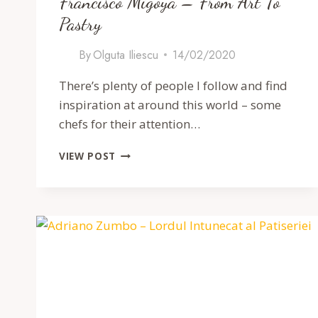
Francisco Migoya – From Art To
Pastry
By
Olguta Iliescu
14/02/2020
There’s plenty of people I follow and find
inspiration at around this world – some
chefs for their attention…
FRANCISCO
VIEW POST
MIGOYA
–
FROM
ART
TO
PASTRY