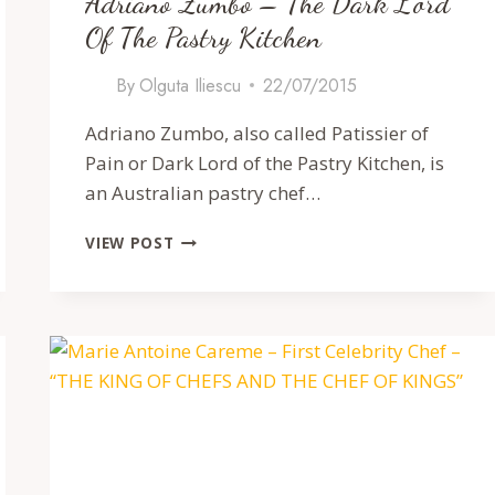
Adriano Zumbo – The Dark Lord
Of The Pastry Kitchen
By
Olguta Iliescu
22/07/2015
Adriano Zumbo, also called Patissier of
Pain or Dark Lord of the Pastry Kitchen, is
an Australian pastry chef…
ADRIANO
VIEW POST
ZUMBO
–
THE
DARK
LORD
OF
THE
PASTRY
KITCHEN