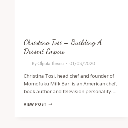
Christina Tosi – Building A
Dessert Empire
By
Olguta Iliescu
01/03/2020
Christina Tosi, head chef and founder of
Momofuku Milk Bar, is an American chef,
book author and television personality….
CHRISTINA
VIEW POST
TOSI
–
BUILDING
A