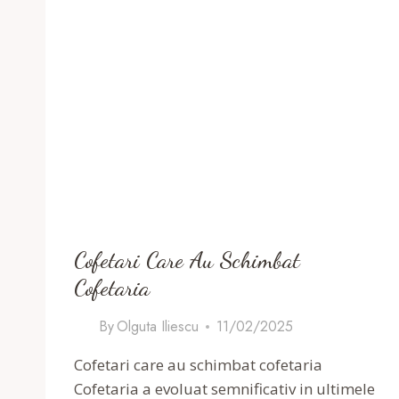
Cofetari Care Au Schimbat
Cofetaria
By
Olguta Iliescu
11/02/2025
Cofetari care au schimbat cofetaria
Cofetaria a evoluat semnificativ in ultimele