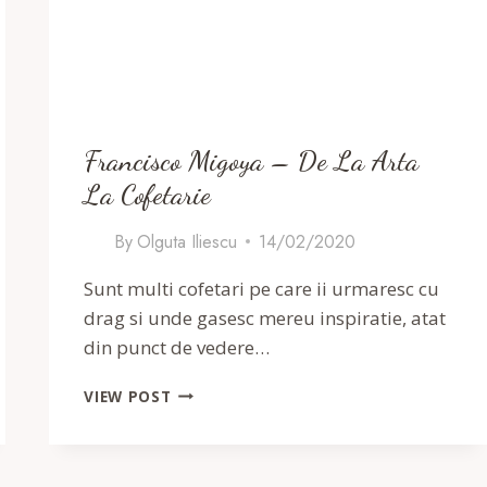
Francisco Migoya – De La Arta
La Cofetarie
By
Olguta Iliescu
14/02/2020
Sunt multi cofetari pe care ii urmaresc cu
drag si unde gasesc mereu inspiratie, atat
din punct de vedere…
FRANCISCO
VIEW POST
MIGOYA
–
DE
LA