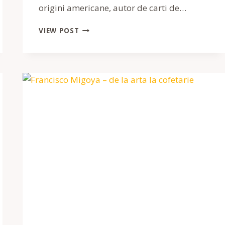
origini americane, autor de carti de…
CHRISTINA
VIEW POST
TOSI
–
COFETARUL
DIN
SPATELE
MOMOFUKU
MILK
BAR