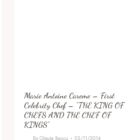
Marie Antoine Careme – First
Celebrity Chef – “THE KING OF
CHEFS AND THE CHEF OF
KINGS”
By
Olguta Iliescu
03/11/2014