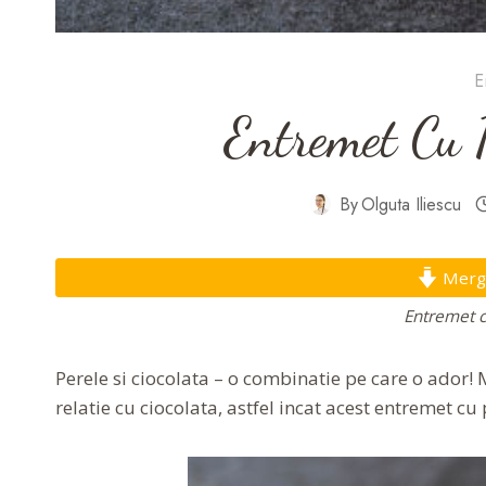
E
Entremet Cu P
By
Olguta Iliescu
Mergi 
Entremet c
Perele si ciocolata – o combinatie pe care o ador! M
relatie cu ciocolata, astfel incat acest entremet cu 