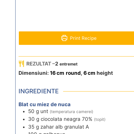
Print Recipe
REZULTAT –
2
entremet
Dimensiuni:
16
cm
round
,
6
cm
height
INGREDIENTE
Blat cu miez de nuca
50
g
unt
(temperatura camerei)
30
g
ciocolata neagra 70%
(topit)
35
g
zahar alb granulat A