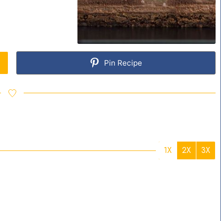
Pin Recipe
1X
2X
3X