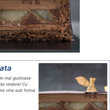
lata
ele mai gustoase
 de vedere! Cu
ome vine sub forma