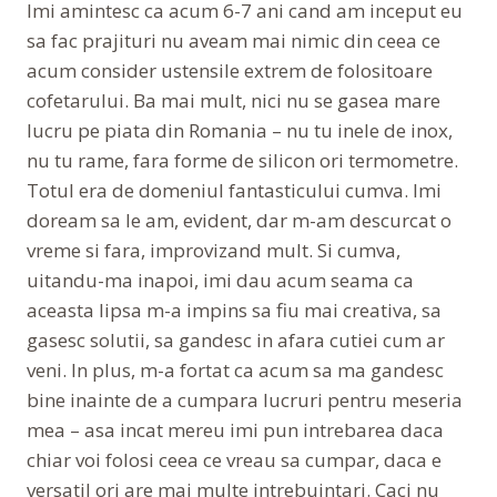
Imi amintesc ca acum 6-7 ani cand am inceput eu
sa fac prajituri nu aveam mai nimic din ceea ce
acum consider ustensile extrem de folositoare
cofetarului. Ba mai mult, nici nu se gasea mare
lucru pe piata din Romania – nu tu inele de inox,
nu tu rame, fara forme de silicon ori termometre.
Totul era de domeniul fantasticului cumva. Imi
doream sa le am, evident, dar m-am descurcat o
vreme si fara, improvizand mult. Si cumva,
uitandu-ma inapoi, imi dau acum seama ca
aceasta lipsa m-a impins sa fiu mai creativa, sa
gasesc solutii, sa gandesc in afara cutiei cum ar
veni. In plus, m-a fortat ca acum sa ma gandesc
bine inainte de a cumpara lucruri pentru meseria
mea – asa incat mereu imi pun intrebarea daca
chiar voi folosi ceea ce vreau sa cumpar, daca e
versatil ori are mai multe intrebuintari. Caci nu