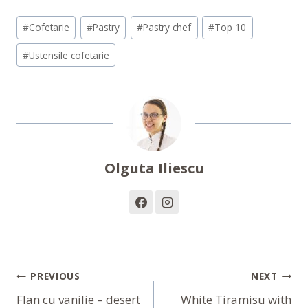
Post
#
Cofetarie
#
Pastry
#
Pastry chef
#
Top 10
Tags:
#
Ustensile cofetarie
Olguta Iliescu
Navigare
PREVIOUS
NEXT
În
Flan cu vanilie – desert
White Tiramisu with