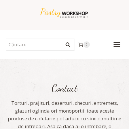
Skip
to
content
Caută
0
după:
Contact
Torturi, prajituri, deserturi, checuri, entremets,
glazuri oglinda ori monoportii, toate aceste
produse de cofetarie pot aduce cu sine o multime
de intrebari. Asa ca daca ai o intrebare, o