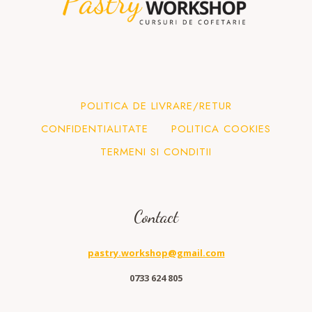
p
l
u
ș
i
D
POLITICA DE LIVRARE/RETUR
e
l
CONFIDENTIALITATE
POLITICA COOKIES
i
TERMENI SI CONDITII
c
i
o
s
Contact
pastry.workshop@gmail.com
0733 624 805