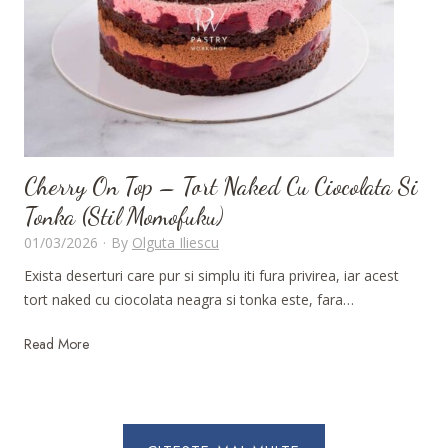
t
u
l
u
i
O
p
a
Cherry On Top – Tort Naked Cu Ciocolata Si
r
Tonka (stil Momofuku)
i
01/03/2026
·
By
Olguta Iliescu
t
Exista deserturi care pur si simplu iti fura privirea, iar acest
–
tort naked cu ciocolata neagra si tonka este, fara…
S
i
C
Read More
m
h
b
e
o
r
l
r
u