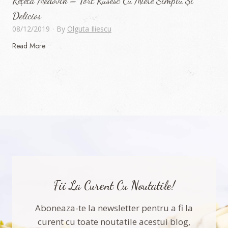
Rețetă Medovik – Tort Rusesc Cu Miere Simplu Și
u
Delicios
b
08/12/2019
·
By
Olguta Iliescu
y
R
Read More
s
e
i
ț
c
e
a
t
p
ă
s
M
u
e
n
d
e
o
v
i
Fii La Curent Cu Noutatile!
k
–
Aboneaza-te la newsletter pentru a fi la
T
curent cu toate noutatile acestui blog,