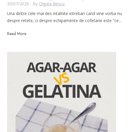
20/07/2026
·
By
Olguta Iliescu
Una dintre cele mai des intalnite intrebari cand vine vorba nu
despre retete, ci despre echipamente de cofetarie este “ce…
C
Read More
e
c
u
p
t
o
r
s
a
a
l
e
g