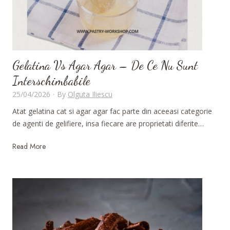
p
e
n
t
r
u
Gelatina Vs Agar Agar – De Ce Nu Sunt
p
Interschimbabile
r
25/04/2026
·
By
Olguta Iliescu
a
Atat gelatina cat si agar agar fac parte din aceeasi categorie
j
de agenti de gelifiere, insa fiecare are proprietati diferite…
i
t
G
Read More
u
e
r
l
i
a
?
t
i
n