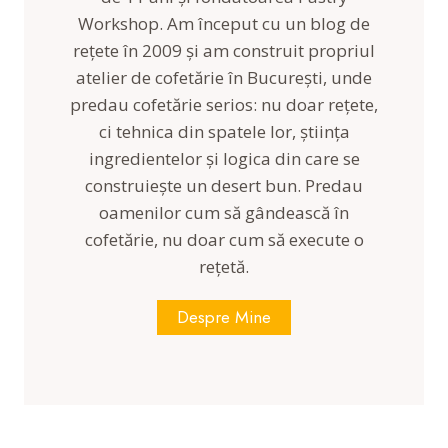
e
Workshop. Am început cu un blog de
i
s
o
rețete în 2009 și am construit propriul
t
c
atelier de cofetărie în București, unde
i
o
predau cofetărie serios: nu doar rețete,
l
ci tehnica din spatele lor, știința
a
ingredientelor și logica din care se
t
construiește un desert bun. Predau
a
oamenilor cum să gândească în
s
cofetărie, nu doar cum să execute o
i
t
rețetă.
o
n
Despre Mine
k
a
(
s
t