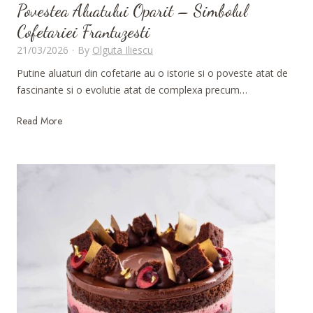
s
Povestea Aluatului Oparit – Simbolul
i
Cofetariei Frantuzesti
c
21/03/2026
·
By
Olguta Iliescu
i
Putine aluaturi din cofetarie au o istorie si o poveste atat de
o
fascinante si o evolutie atat de complexa precum…
c
o
P
Read More
l
o
a
v
t
e
a
s
t
e
a
A
l
u
a