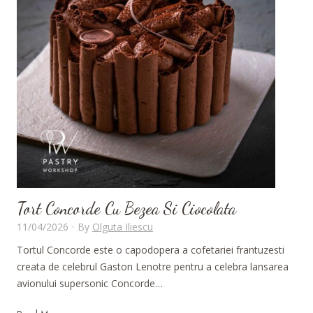
a
v
s
A
g
a
r
A
g
a
r
–
D
Tort Concorde Cu Bezea Si Ciocolata
e
11/04/2026
·
By
Olguta Iliescu
c
Tortul Concorde este o capodopera a cofetariei frantuzesti
e
creata de celebrul Gaston Lenotre pentru a celebra lansarea
n
avionului supersonic Concorde…
u
s