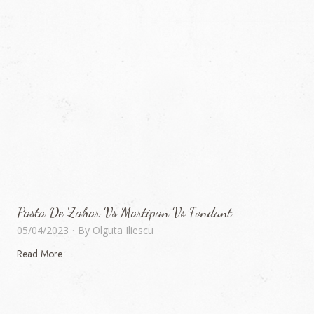
Pasta De Zahar Vs Martipan Vs Fondant
05/04/2023
·
By
Olguta Iliescu
P
Read More
a
s
t