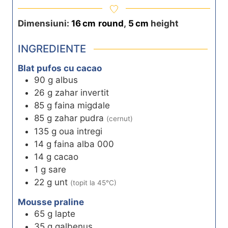
u
u
u
t
t
r
Dimensiuni:
16
cm
round
,
5
cm
height
e
e
s
INGREDIENTE
s
s
Blat pufos cu cacao
90
g
albus
26
g
zahar invertit
85
g
faina migdale
85
g
zahar pudra
(cernut)
135
g
oua intregi
14
g
faina alba 000
14
g
cacao
1
g
sare
22
g
unt
(topit la 45°C)
Mousse praline
65
g
lapte
35
g
galbenus