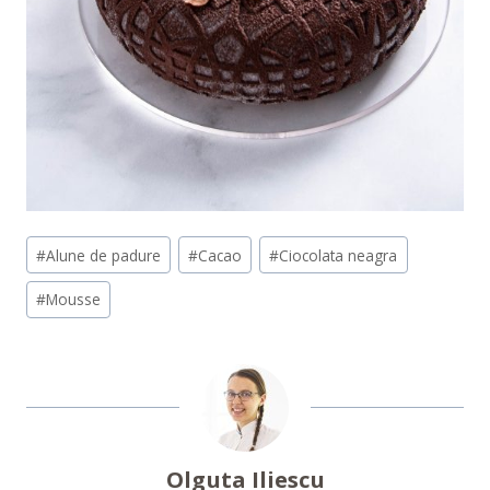
Post
#
Alune de padure
#
Cacao
#
Ciocolata neagra
Tags:
#
Mousse
Olguta Iliescu