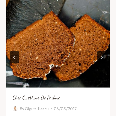
Chec Cu Alune De Padure
By
Olguta Iliescu
03/05/2017