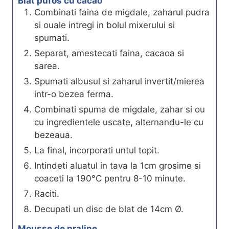
Blat pufos cu cacao
Combinati faina de migdale, zaharul pudra
si ouale intregi in bolul mixerului si
spumati.
Separat, amestecati faina, cacaoa si
sarea.
Spumati albusul si zaharul invertit/mierea
intr-o bezea ferma.
Combinati spuma de migdale, zahar si ou
cu ingredientele uscate, alternandu-le cu
bezeaua.
La final, incorporati untul topit.
Intindeti aluatul in tava la 1cm grosime si
coaceti la 190°C pentru 8-10 minute.
Raciti.
Decupati un disc de blat de 14cm Ø.
Mousse de praline