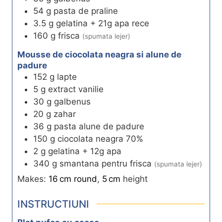
54
g
pasta de praline
3.5
g
gelatina + 21g apa rece
160
g
frisca
(spumata lejer)
Mousse de ciocolata neagra si alune de
padure
152
g
lapte
5
g
extract vanilie
30
g
galbenus
20
g
zahar
36
g
pasta alune de padure
150
g
ciocolata neagra 70%
2
g
gelatina + 12g apa
340
g
smantana pentru frisca
(spumata lejer)
Makes:
16
cm
round
,
5
cm
height
INSTRUCTIUNI