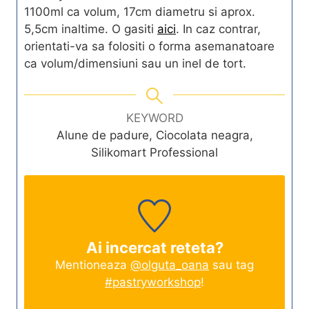
1100ml ca volum, 17cm diametru si aprox.
5,5cm inaltime. O gasiti
aici
. In caz contrar,
orientati-va sa folositi o forma asemanatoare
ca volum/dimensiuni sau un inel de tort.
KEYWORD
Alune de padure, Ciocolata neagra,
Silikomart Professional
Ai incercat reteta?
Mentioneaza
@olguta_oana
sau tag
#pastryworkshop
!