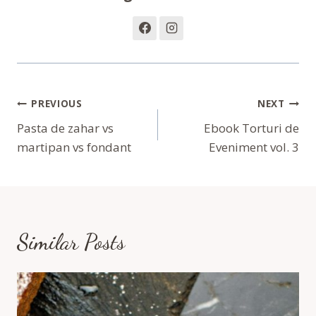
Navigare
PREVIOUS
NEXT
În
Pasta de zahar vs
Ebook Torturi de
martipan vs fondant
Eveniment vol. 3
Articole
Similar Posts