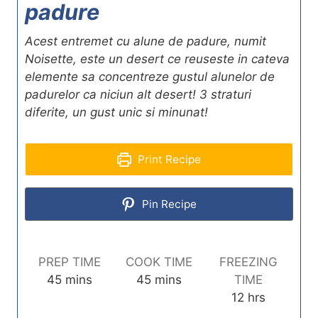
padure
Acest entremet cu alune de padure, numit
Noisette, este un desert ce reuseste in cateva
elemente sa concentreze gustul alunelor de
padurelor ca niciun alt desert! 3 straturi
diferite, un gust unic si minunat!
Print Recipe
Pin Recipe
PREP TIME
COOK TIME
FREEZING
m
m
45
mins
45
mins
TIME
i
i
h
12
hrs
n
n
o