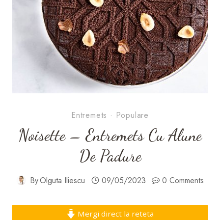
Entremets
·
Populare
Noisette – Entremets Cu Alune
De Padure
By
Olguta Iliescu
09/05/2023
0 Comments
Mergi direct la reteta