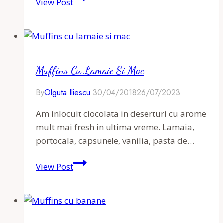
View Post
cu
Afine
si
Crumble
Muffins Cu Lamaie Si Mac
By
Olguta Iliescu
30/04/2018
26/07/2023
Am inlocuit ciocolata in deserturi cu arome
mult mai fresh in ultima vreme. Lamaia,
portocala, capsunele, vanilia, pasta de…
Muffins
View Post
cu
lamaie
si
mac