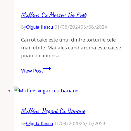
Muffins Cu Morcov De Post
By
Olguta Iliescu
01/08/2024
03/08/2024
Carrot cake este unul dintre torturile cele
mai iubite. Mai ales cand aroma este cat se
poate de intensa…
Muffins
View Post
cu
Morcov
de
Post
Muffins Vegani Cu Banane
By
Olguta Iliescu
11/04/2020
26/07/2023