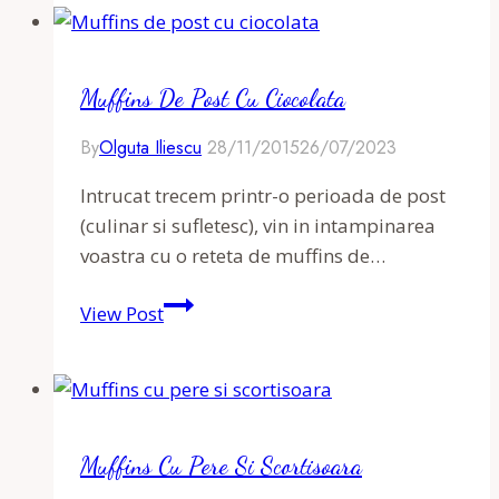
si
unt
caramelizat
Muffins De Post Cu Ciocolata
By
Olguta Iliescu
28/11/2015
26/07/2023
Intrucat trecem printr-o perioada de post
(culinar si sufletesc), vin in intampinarea
voastra cu o reteta de muffins de…
Muffins
View Post
de
post
cu
ciocolata
Muffins Cu Pere Si Scortisoara