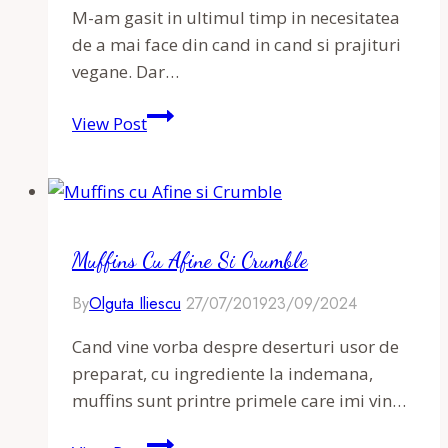
M-am gasit in ultimul timp in necesitatea
de a mai face din cand in cand si prajituri
vegane. Dar…
Muffins
View Post
vegani
cu
banane
Muffins Cu Afine Si Crumble
By
Olguta Iliescu
27/07/2019
23/09/2024
Cand vine vorba despre deserturi usor de
preparat, cu ingrediente la indemana,
muffins sunt printre primele care imi vin…
Muffins