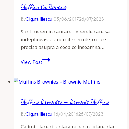
Muffins Cu Banane
By
Olguta Iliescu
05/06/2017
26/07/2023
Sunt mereu in cautare de retete care sa
indeplineasca anumite cerinte, o idee
precisa asupra a ceea ce inseamna…
Muffins
View Post
cu
banane
Muffins Brownies – Brownie Muffins
By
Olguta Iliescu
16/04/2016
26/07/2023
Ca imi place ciocolata nu e o noutate, dar