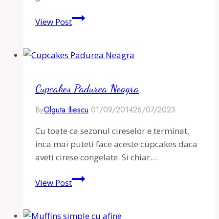
Muffins
View Post
cu
mere
si
topping
crocant
Cupcakes Padurea Neagra
By
Olguta Iliescu
01/09/2014
26/07/2023
Cu toate ca sezonul cireselor e terminat,
inca mai puteti face aceste cupcakes daca
aveti cirese congelate. Si chiar…
Cupcakes
View Post
Padurea
Neagra