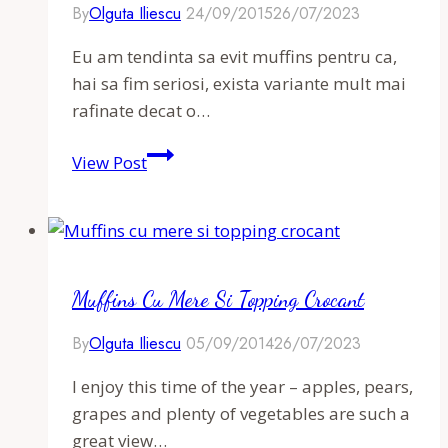
By
Olguta Iliescu
24/09/2015
26/07/2023
Eu am tendinta sa evit muffins pentru ca,
hai sa fim seriosi, exista variante mult mai
rafinate decat o…
Muffins
View Post
cu
pere
si
scortisoara
Muffins Cu Mere Si Topping Crocant
By
Olguta Iliescu
05/09/2014
26/07/2023
I enjoy this time of the year – apples, pears,
grapes and plenty of vegetables are such a
great view…