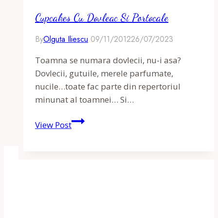
Cupcakes Cu Dovleac Si Portocale
By
Olguta Iliescu
09/11/2012
26/07/2023
Toamna se numara dovlecii, nu-i asa?
Dovlecii, gutuile, merele parfumate,
nucile…toate fac parte din repertoriul
minunat al toamnei… Si…
Cupcakes
View Post
cu
dovleac
si
portocale