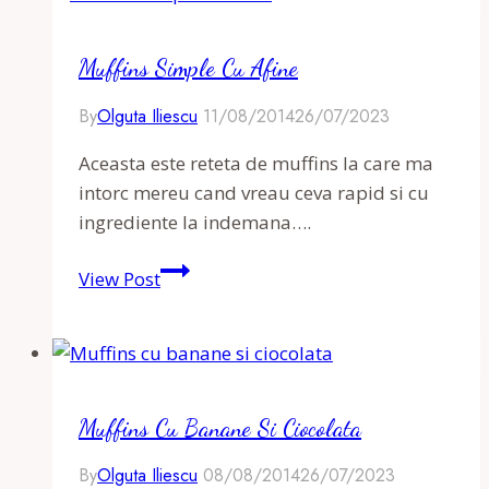
Muffins Simple Cu Afine
By
Olguta Iliescu
11/08/2014
26/07/2023
Aceasta este reteta de muffins la care ma
intorc mereu cand vreau ceva rapid si cu
ingrediente la indemana….
Muffins
View Post
simple
cu
afine
Muffins Cu Banane Si Ciocolata
By
Olguta Iliescu
08/08/2014
26/07/2023