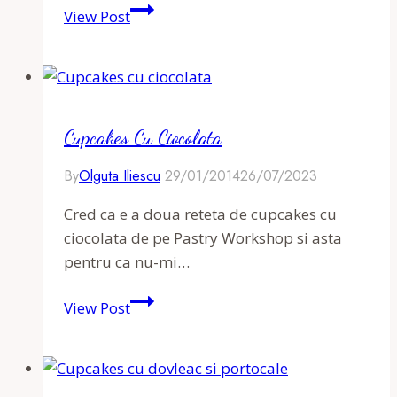
Cupcakes
View Post
cu
martipan
si
pere
Cupcakes Cu Ciocolata
By
Olguta Iliescu
29/01/2014
26/07/2023
Cred ca e a doua reteta de cupcakes cu
ciocolata de pe Pastry Workshop si asta
pentru ca nu-mi…
Cupcakes
View Post
cu
ciocolata