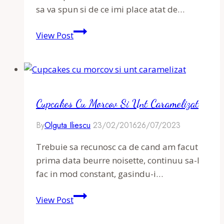
sa va spun si de ce imi place atat de…
Muffins
View Post
Brownies
–
Brownie
Muffins
Cupcakes Cu Morcov Si Unt Caramelizat
By
Olguta Iliescu
23/02/2016
26/07/2023
Trebuie sa recunosc ca de cand am facut
prima data beurre noisette, continuu sa-l
fac in mod constant, gasindu-i…
Cupcakes
View Post
cu
morcov