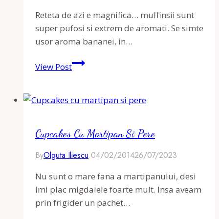
Reteta de azi e magnifica… muffinsii sunt
super pufosi si extrem de aromati. Se simte
usor aroma bananei, in…
Muffins
View Post
cu
banane
si
ciocolata
Cupcakes Cu Martipan Si Pere
By
Olguta Iliescu
04/02/2014
26/07/2023
Nu sunt o mare fana a martipanului, desi
imi plac migdalele foarte mult. Insa aveam
prin frigider un pachet…