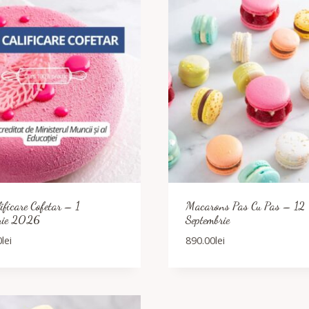
ificare Cofetar – 1
Macarons Pas Cu Pas – 12
rie 2026
Septembrie
0
lei
890.00
lei