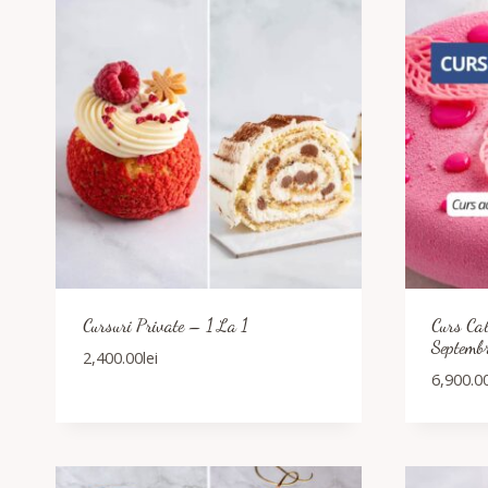
Cursuri Private – 1 La 1
Curs Cal
Septemb
2,400.00
lei
6,900.0