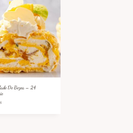
lade De Bezea – 24
ie
ei