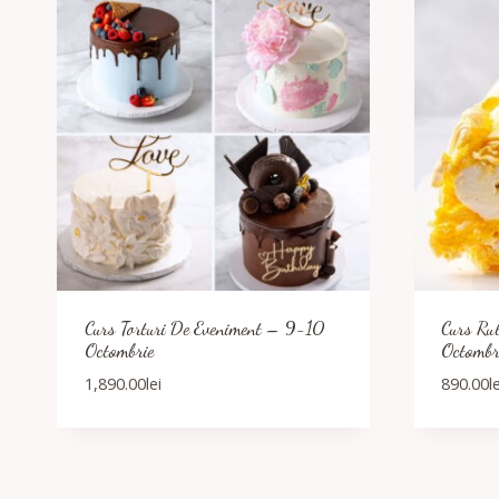
Curs Torturi De Eveniment – 9-10
Curs Ru
Octombrie
Octombr
1,890.00
lei
890.00
l