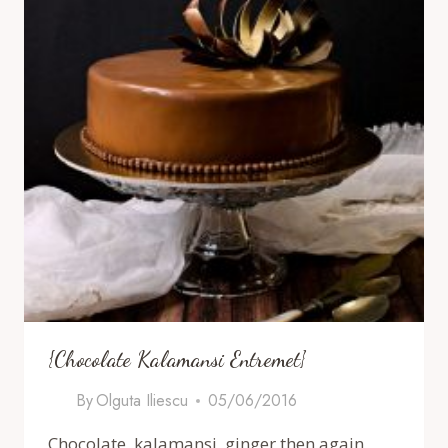
{Chocolate Kalamansi Entremet}
By
Olguta Iliescu
05/06/2016
Chocolate, kalamansi, ginger then again