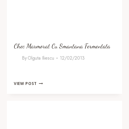
Chec Marmorat Cu Smantana Fermentata
By
Olguta Iliescu
12/02/2013
CHEC
VIEW POST
MARMORAT
CU
SMANTANA
FERMENTATA