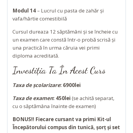
Modul 14
– Lucrul cu pasta de zahăr și
vafa/hârtie comestibilă
Cursul dureaza 12 săptămâni și se încheie cu
un examen care constă într-o probă scrisă și
una practică în urma căruia vei primi
diploma acreditată.
Investiția Ta În Acest
Curs
Taxa de școlarizare
:
6900lei
Taxa de examen
:
450lei
(se achită separat,
cu o săptămâna înainte de examen)
BONUS!! Fiecare cursant va primi Kit-ul
Începătorului compus din tunică, șorț și set