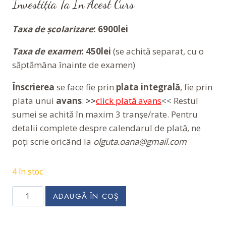
Investiția Ta În Acest Curs
Taxa de școlarizare
:
6900lei
Taxa de examen
:
450lei
(se achită separat, cu o
săptămâna înainte de examen)
Înscrierea
se face fie prin
plata integrală
, fie prin
plata unui
avans
:
>>
click plată avans
<< Restul
sumei se achită în maxim 3 tranșe/rate. Pentru
detalii complete despre calendarul de plată, ne
poți scrie oricând la
olguta.oana@gmail.com
4 în stoc
Cantitate
ADAUGĂ ÎN COȘ
Curs
Calificare