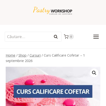
Skip
to
content
Caută
0
după:
Home
/
Shop
/
Cursuri
/
Curs Calificare Cofetar – 1
septembrie 2026