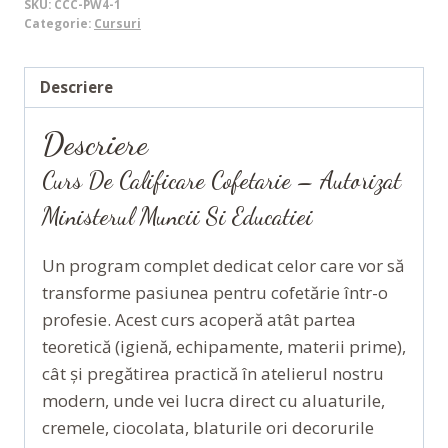
SKU:
CCC-PW4-1
Cofetar
Categorie:
Cursuri
-
1
Descriere
septembrie
2026
Descriere
Curs De Calificare Cofetarie – Autorizat
Ministerul Muncii Si Educatiei
Un program complet dedicat celor care vor să
transforme pasiunea pentru cofetărie într-o
profesie. Acest curs acoperă atât partea
teoretică (igienă, echipamente, materii prime),
cât și pregătirea practică în atelierul nostru
modern, unde vei lucra direct cu aluaturile,
cremele, ciocolata, blaturile ori decorurile