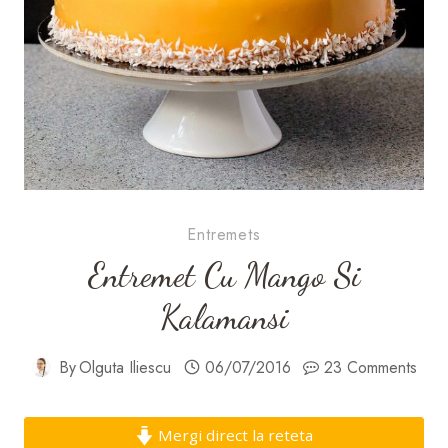
Entremets
Entremet Cu Mango Si
Kalamansi
By
Olguta Iliescu
06/07/2016
23 Comments
Mergi direct la reteta