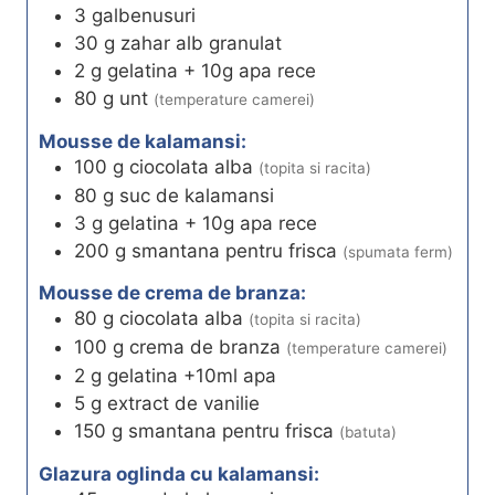
3
galbenusuri
30
g
zahar alb granulat
2
g
gelatina + 10g apa rece
80
g
unt
(temperature camerei)
Mousse de kalamansi:
100
g
ciocolata alba
(topita si racita)
80
g
suc de kalamansi
3
g
gelatina + 10g apa rece
200
g
smantana pentru frisca
(spumata ferm)
Mousse de crema de branza:
80
g
ciocolata alba
(topita si racita)
100
g
crema de branza
(temperature camerei)
2
g
gelatina +10ml apa
5
g
extract de vanilie
150
g
smantana pentru frisca
(batuta)
Glazura oglinda cu kalamansi: