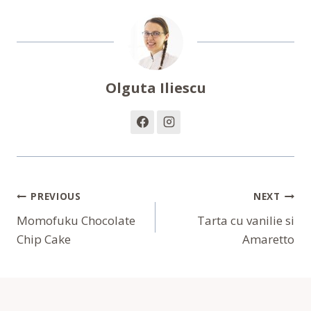
Olguta Iliescu
Navigare
PREVIOUS
NEXT
În
Momofuku Chocolate
Tarta cu vanilie si
Chip Cake
Amaretto
Articole