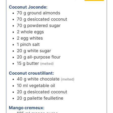
Coconut Joconde:
70
g
ground almonds
70
g
desiccated coconut
70
g
powdered sugar
2
whole eggs
2
egg whites
1
pinch
salt
20
g
white sugar
20
g
all-purpose flour
15
g
butter
(melted)
Coconut croustillant:
40
g
white chocolate
(melted)
10
ml
vegetable oil
20
g
desiccated coconut
20
g
pailette feuilletine
Mango cremeux: