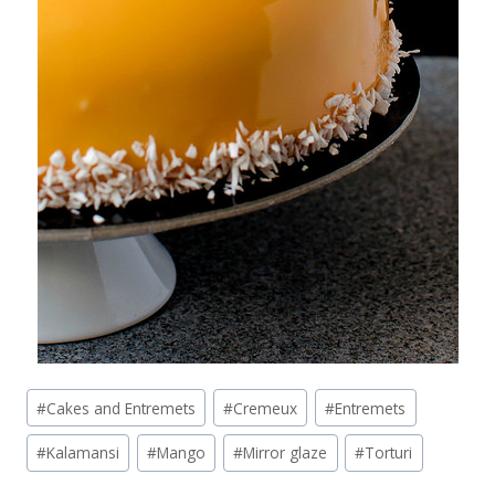
Post
#
Cakes and Entremets
#
Cremeux
#
Entremets
Tags:
#
Kalamansi
#
Mango
#
Mirror glaze
#
Torturi