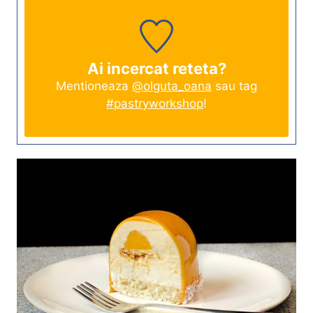
Ai incercat reteta?
Mentioneaza
@olguta_oana
sau tag
#pastryworkshop
!