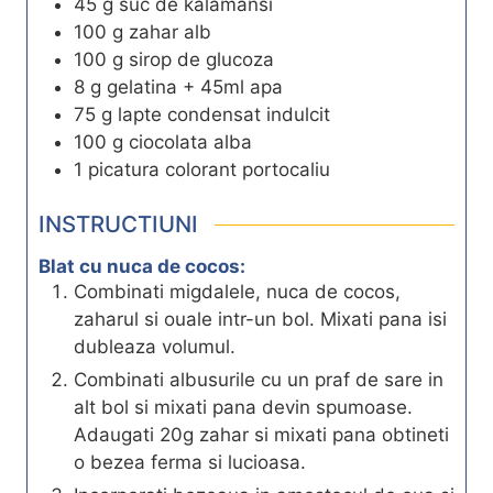
45
g
suc de kalamansi
100
g
zahar alb
100
g
sirop de glucoza
8
g
gelatina + 45ml apa
75
g
lapte condensat indulcit
100
g
ciocolata alba
1
picatura colorant portocaliu
INSTRUCTIUNI
Blat cu nuca de cocos:
Combinati migdalele, nuca de cocos,
zaharul si ouale intr-un bol. Mixati pana isi
dubleaza volumul.
Combinati albusurile cu un praf de sare in
alt bol si mixati pana devin spumoase.
Adaugati 20g zahar si mixati pana obtineti
o bezea ferma si lucioasa.