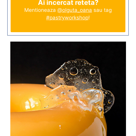
Ai incercat reteta?
Mentioneaza
@olguta_oana
sau tag
#pastryworkshop
!