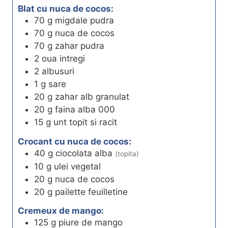
Blat cu nuca de cocos:
70
g
migdale pudra
70
g
nuca de cocos
70
g
zahar pudra
2
oua intregi
2
albusuri
1
g
sare
20
g
zahar alb granulat
20
g
faina alba 000
15
g
unt topit si racit
Crocant cu nuca de cocos:
40
g
ciocolata alba
(topita)
10
g
ulei vegetal
20
g
nuca de cocos
20
g
pailette feuilletine
Cremeux de mango:
125
g
piure de mango