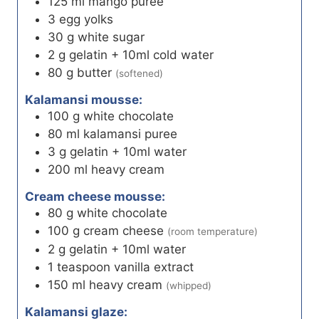
125
ml
mango puree
3
egg yolks
30
g
white sugar
2
g
gelatin + 10ml cold water
80
g
butter
(softened)
Kalamansi mousse:
100
g
white chocolate
80
ml
kalamansi puree
3
g
gelatin + 10ml water
200
ml
heavy cream
Cream cheese mousse:
80
g
white chocolate
100
g
cream cheese
(room temperature)
2
g
gelatin + 10ml water
1
teaspoon
vanilla extract
150
ml
heavy cream
(whipped)
Kalamansi glaze: