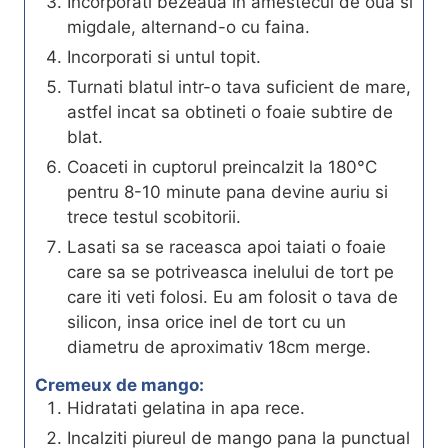
Incorporati bezeaua in amestecul de oua si
migdale, alternand-o cu faina.
Incorporati si untul topit.
Turnati blatul intr-o tava suficient de mare,
astfel incat sa obtineti o foaie subtire de
blat.
Coaceti in cuptorul preincalzit la 180°C
pentru 8-10 minute pana devine auriu si
trece testul scobitorii.
Lasati sa se raceasca apoi taiati o foaie
care sa se potriveasca inelului de tort pe
care iti veti folosi. Eu am folosit o tava de
silicon, insa orice inel de tort cu un
diametru de aproximativ 18cm merge.
Cremeux de mango:
Hidratati gelatina in apa rece.
Incalziti piureul de mango pana la punctual