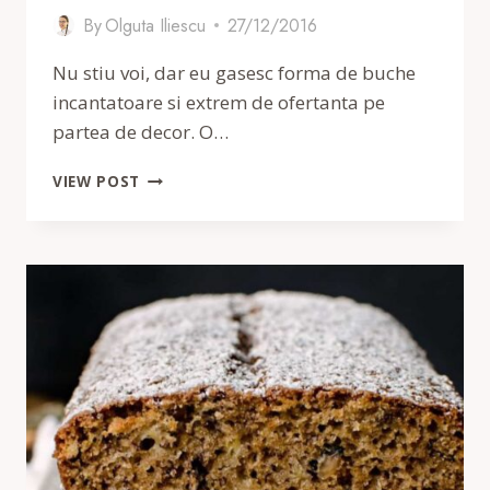
By
Olguta Iliescu
27/12/2016
Nu stiu voi, dar eu gasesc forma de buche
incantatoare si extrem de ofertanta pe
partea de decor. O…
ENTREMET
VIEW POST
CU
BANANE
SI
CAFEA