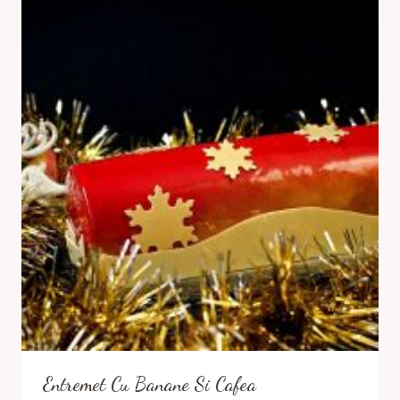
BANANE
Entremet Cu Banane Si Cafea