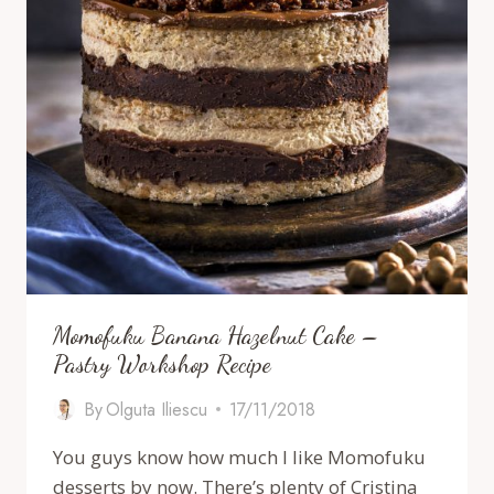
Momofuku Banana Hazelnut Cake –
Pastry Workshop Recipe
By
Olguta Iliescu
17/11/2018
You guys know how much I like Momofuku
desserts by now. There’s plenty of Cristina