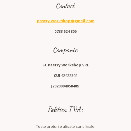
Contact
pastry.workshop@gmail.com
0733 624 805
Companie
SC Pastry Workshop SRL
CUI
42422302
J2020004058409
Politica TVA:
Toate preturile afisate sunt finale.