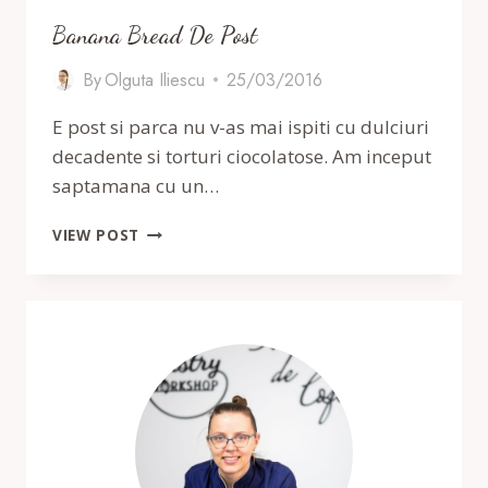
Banana Bread De Post
By
Olguta Iliescu
25/03/2016
E post si parca nu v-as mai ispiti cu dulciuri
decadente si torturi ciocolatose. Am inceput
saptamana cu un…
BANANA
VIEW POST
BREAD
DE
POST