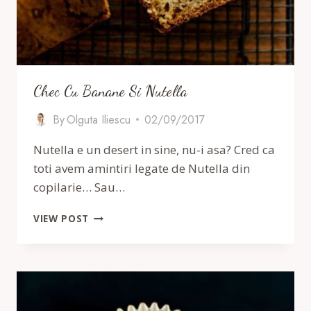
Chec Cu Banane Si Nutella
By
Olguta Iliescu
02/09/2017
Nutella e un desert in sine, nu-i asa? Cred ca
toti avem amintiri legate de Nutella din
copilarie… Sau…
CHEC
VIEW POST
CU
BANANE
SI
NUTELLA