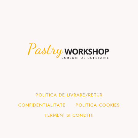
POLITICA DE LIVRARE/RETUR
CONFIDENTIALITATE
POLITICA COOKIES
TERMENI SI CONDITII