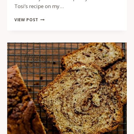
Tosi’s recipe on my…
MOMOFUKU
VIEW POST
BANANA
HAZELNUT
CAKE
–
PASTRY
WORKSHOP
RECIPE