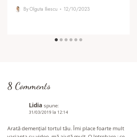
By
Olguta Iliescu
12/10/2023
8 Comments
Lidia
spune:
31/03/2019 la 12:14
Arată demențial tortul tău. Îmi place foarte mult
varianta cu video, mă ajută mult. O întrebare : ce