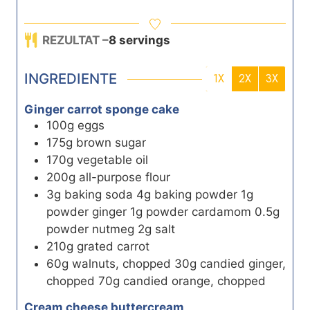
i
i
o
i
n
n
u
n
REZULTAT –
8
servings
u
u
r
u
t
t
t
INGREDIENTE
e
e
e
1X
2X
3X
s
s
s
Ginger carrot sponge cake
100g eggs
175g brown sugar
170g vegetable oil
200g all-purpose flour
3g baking soda 4g baking powder 1g
powder ginger 1g powder cardamom 0.5g
powder nutmeg 2g salt
210g grated carrot
60g walnuts, chopped 30g candied ginger,
chopped 70g candied orange, chopped
Cream cheese buttercream