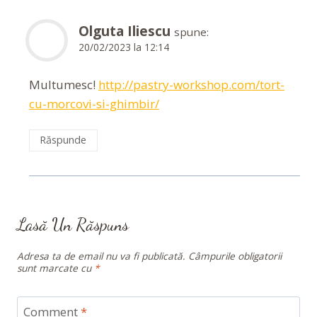
Olguta Iliescu
spune:
20/02/2023 la 12:14
Multumesc!
http://pastry-workshop.com/tort-
cu-morcovi-si-ghimbir/
Răspunde
Lasă Un Răspuns
Adresa ta de email nu va fi publicată.
Câmpurile obligatorii
sunt marcate cu
*
Comment
*