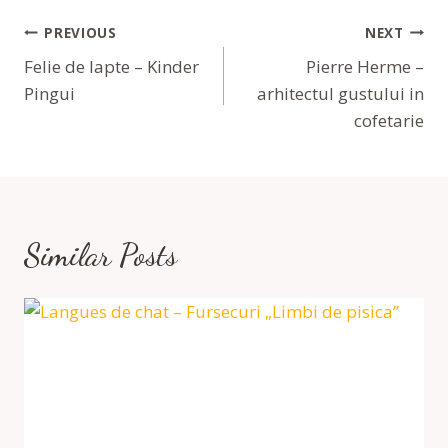
Navigare
PREVIOUS
NEXT
În
Felie de lapte – Kinder
Pierre Herme –
Pingui
arhitectul gustului in
Articole
cofetarie
Similar Posts