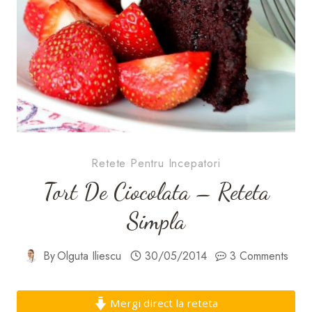
Retete Pentru Incepatori
Tort De Ciocolata – Reteta
Simpla
By
Olguta Iliescu
30/05/2014
3 Comments
Mergi direct la reteta