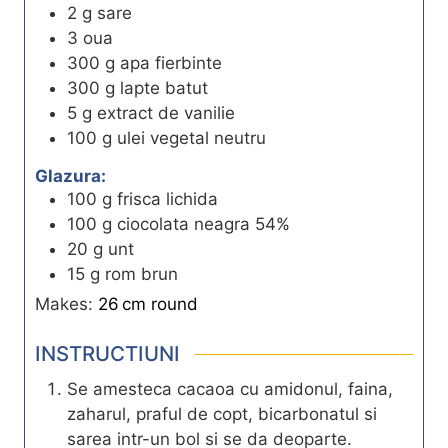
2
g
sare
3
oua
300
g
apa fierbinte
300
g
lapte batut
5
g
extract de vanilie
100
g
ulei vegetal neutru
Glazura:
100
g
frisca lichida
100
g
ciocolata neagra 54%
20
g
unt
15
g
rom brun
Makes:
26
cm
round
INSTRUCTIUNI
Se amesteca cacaoa cu amidonul, faina,
zaharul, praful de copt, bicarbonatul si
sarea intr-un bol si se da deoparte.