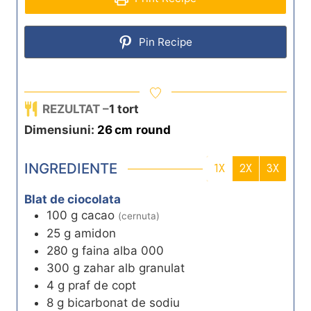
Pin Recipe
REZULTAT –
1
tort
Dimensiuni:
26
cm
round
INGREDIENTE
1X
2X
3X
Blat de ciocolata
100
g
cacao
(cernuta)
25
g
amidon
280
g
faina alba 000
300
g
zahar alb granulat
4
g
praf de copt
8
g
bicarbonat de sodiu