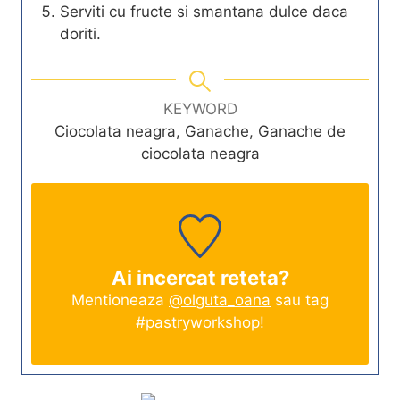
Serviti cu fructe si smantana dulce daca
doriti.
KEYWORD
Ciocolata neagra, Ganache, Ganache de
ciocolata neagra
Ai incercat reteta?
Mentioneaza
@olguta_oana
sau tag
#pastryworkshop
!