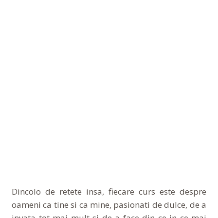
Dincolo de retete insa, fiecare curs este despre
oameni ca tine si ca mine, pasionati de dulce, de a
invata tot mai mult si de a face din ce in ce mai