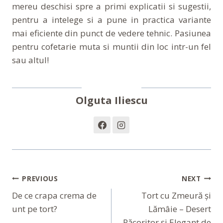
mereu deschisi spre a primi explicatii si sugestii,
pentru a intelege si a pune in practica variante
mai eficiente din punct de vedere tehnic. Pasiunea
pentru cofetarie muta si muntii din loc intr-un fel
sau altul!
Olguta Iliescu
Navigare
PREVIOUS
NEXT
În
De ce crapa crema de
Tort cu Zmeură și
unt pe tort?
Lămâie – Desert
Articole
Răcoritor și Elegant de