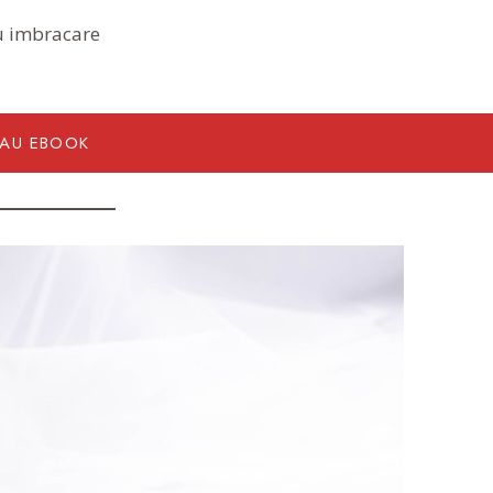
ru imbracare
EAU EBOOK