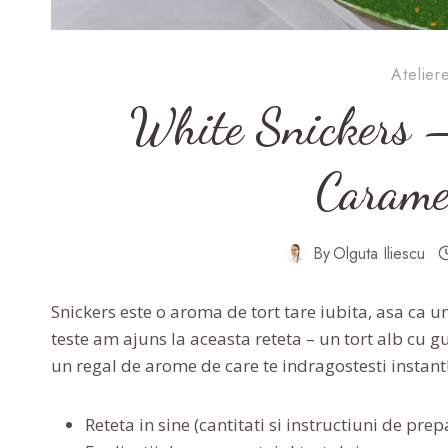
Atelier
White Snickers –
Carame
By
Olguta Iliescu
Snickers este o aroma de tort tare iubita, asa ca u
teste am ajuns la aceasta reteta – un tort alb cu g
un regal de arome de care te indragostesti instant
Reteta in sine (cantitati si instructiuni de prep