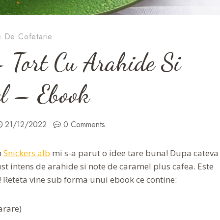
e De Cofetarie
 Tort Cu Arahide Si
l – Ebook
21/12/2022
0 Comments
n
Snickers alb
mi s-a parut o idee tare buna! Dupa cateva
ust intens de arahide si note de caramel plus cafea. Este
! Reteta vine sub forma unui ebook ce contine:
arare)