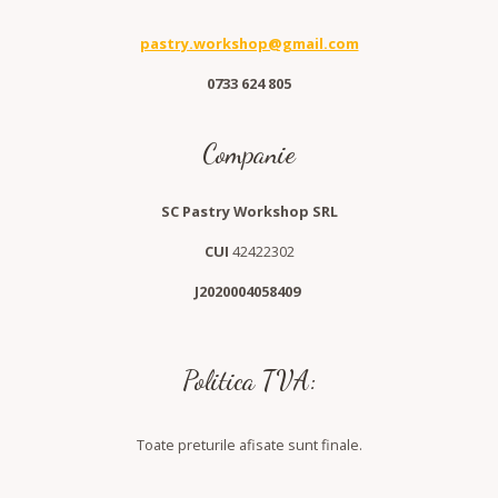
pastry.workshop@gmail.com
0733 624 805
Companie
SC Pastry Workshop SRL
CUI
42422302
J2020004058409
Politica TVA:
Toate preturile afisate sunt finale.