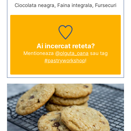
Ciocolata neagra, Faina integrala, Fursecuri
Ai incercat reteta?
Mentioneaza
@olguta_oana
sau tag
#pastryworkshop
!