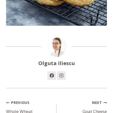
Olguta Iliescu
Navigare
PREVIOUS
NEXT
Whole Wheat
Goat Cheese