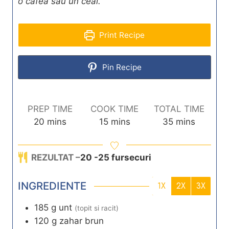
o cafea sau un ceai.
Print Recipe
Pin Recipe
PREP TIME
COOK TIME
TOTAL TIME
m
m
m
20
mins
15
mins
35
mins
i
i
i
n
n
n
REZULTAT –
20
-25 fursecuri
u
u
u
t
t
t
INGREDIENTE
e
e
e
1X
2X
3X
s
s
s
185
g
unt
(topit si racit)
120
g
zahar brun