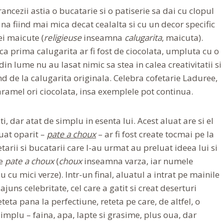
ancezii astia o bucatarie si o patiserie sa dai cu clopul
a fiind mai mica decat cealalta si cu un decor specific
ei maicute (
religieuse
inseamna
calugarita
, maicuta).
 ca prima calugarita ar fi fost de ciocolata, umpluta cu o
 din lume nu au lasat nimic sa stea in calea creativitatii si
d de la calugarita originala. Celebra cofetarie Laduree,
aramel ori ciocolata, insa exemplele pot continua.
, dar atat de simplu in esenta lui. Acest aluat are si el
luat oparit –
pate a choux
– ar fi fost create tocmai pe la
arii si bucatarii care l-au urmat au preluat ideea lui si
e
pate a choux
(
choux
inseamna varza, iar numele
cu mici verze). Intr-un final, aluatul a intrat pe mainile
uns celebritate, cel care a gatit si creat deserturi
teta pana la perfectiune, reteta pe care, de altfel, o
 simplu – faina, apa, lapte si grasime, plus oua, dar