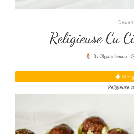
Desertu
Religieuse Cu C
By
Olguta Iliescu
Mergi 
Religieuse c