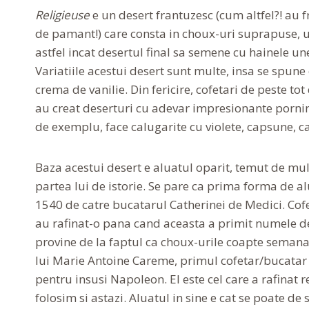
Religieuse
e un desert frantuzesc (cum altfel?! au fr
de pamant!) care consta in choux-uri suprapuse, un
astfel incat desertul final sa semene cu hainele un
Variatiile acestui desert sunt multe, insa se spune
crema de vanilie. Din fericire, cofetari de peste tot
au creat deserturi cu adevar impresionante pornin
de exemplu, face calugarite cu violete, capsune, c
Baza acestui desert e aluatul oparit, temut de multi
partea lui de istorie. Se pare ca prima forma de a
1540 de catre bucatarul Catherinei de Medici. Cofet
au rafinat-o pana cand aceasta a primit numele d
provine de la faptul ca choux-urile coapte semanau 
lui Marie Antoine Careme, primul cofetar/bucatar aj
pentru insusi Napoleon. El este cel care a rafinat re
folosim si astazi. Aluatul in sine e cat se poate de