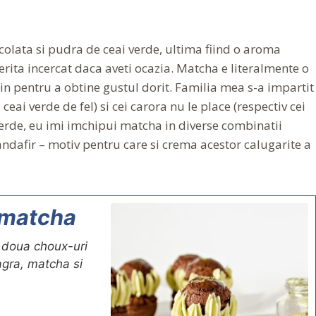
olata si pudra de ceai verde, ultima fiind o aroma
erita incercat daca aveti ocazia. Matcha e literalmente o
in pentru a obtine gustul dorit. Familia mea s-a impartit
ceai verde de fel) si cei carora nu le place (respectiv cei
 verde, eu imi imchipui matcha in diverse combinatii
andafir – motiv pentru care si crema acestor calugarite a
i matcha
n doua choux-uri
agra, matcha si