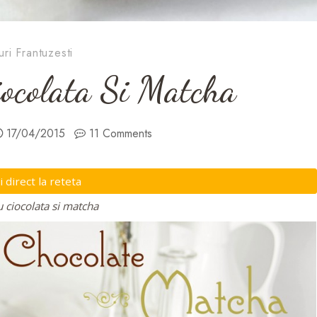
ri Frantuzesti
iocolata Si Matcha
17/04/2015
11 Comments
direct la reteta
u ciocolata si matcha