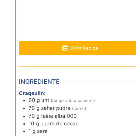
Print Recipe
INGREDIENTE
Craqeulin:
60
g
unt
(temperatura camerei)
70
g
zahar pudra
(cernut)
70
g
faina alba 000
10
g
pudra de cacao
1
g
sare