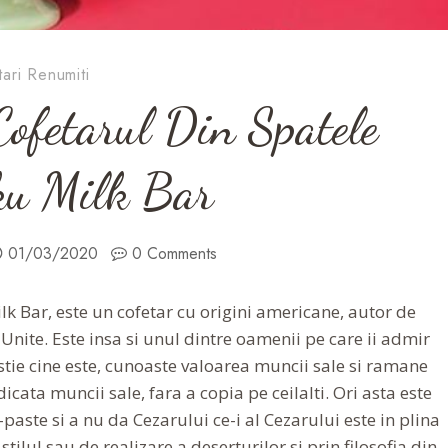
ari Renumiti
Cofetarul Din Spatele
u Milk Bar
01/03/2020
0 Comments
lk Bar, este un cofetar cu origini americane, autor de
 Unite. Este insa si unul dintre oamenii pe care ii admir
 stie cine este, cunoaste valoarea muncii sale si ramane
cata muncii sale, fara a copia pe ceilalti. Ori asta este
paste si a nu da Cezarului ce-i al Cezarului este in plina
tilul sau de realizare a deserturilor si prin filosofia din