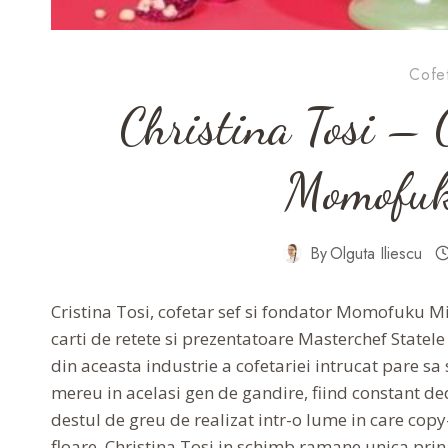
Cofet
Christina Tosi – 
Momofuk
By
Olguta Iliescu
Cristina Tosi, cofetar sef si fondator Momofuku Mi
carti de retete si prezentatoare Masterchef Statele
din aceasta industrie a cofetariei intrucat pare sa
mereu in acelasi gen de gandire, fiind constant dedi
destul de greu de realizat intr-o lume in care copy-
floare. Christina Tosi in schimb ramane unica prin s