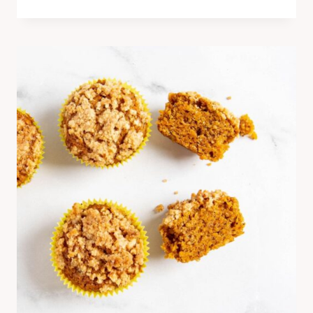
MEDOVIK
CU
PERE
–
DESERT
FĂRĂ
EGAL
CU
FOI
DE
MIERE