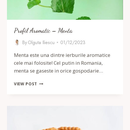
Profil Aromatic – Menta
By
Olguta Iliescu
01/12/2023
Menta este una dintre ierburile aromatice
cele mai folosite! Cel putin in Romania,
menta se gaseste in orice gospodarie…
PROFIL
VIEW POST
AROMATIC
–
MENTA