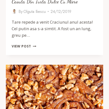
Casuta Din Turta Dulce Cu Miere
By
Olguta Iliescu
24/12/2019
Tare repede a venit Craciunul anul acesta!
Cel putin asa s-a simtit. A fost un an lung,
greu pe…
CASUTA
VIEW POST
DIN
TURTA
DULCE
CU
MIERE