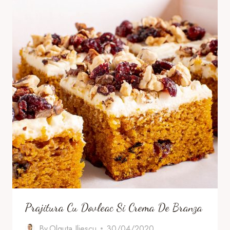
Prajitura Cu Dovleac Si Crema De Branza
By
Olguta Iliescu
30/04/2020