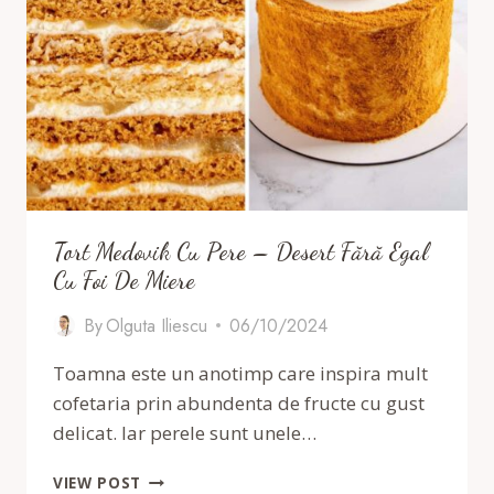
Tort Medovik Cu Pere – Desert Fără Egal
Cu Foi De Miere
By
Olguta Iliescu
06/10/2024
Toamna este un anotimp care inspira mult
cofetaria prin abundenta de fructe cu gust
delicat. Iar perele sunt unele…
TORT
VIEW POST