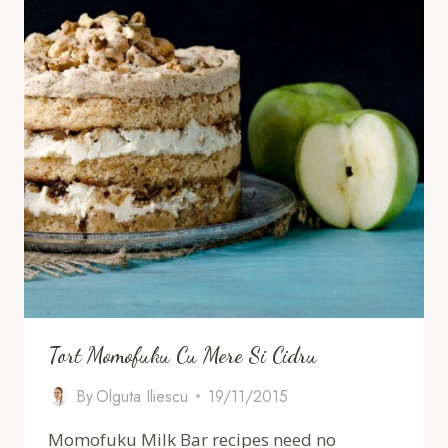
Tort Momofuku Cu Mere Si Cidru
By
Olguta Iliescu
19/11/2015
Momofuku Milk Bar recipes need no