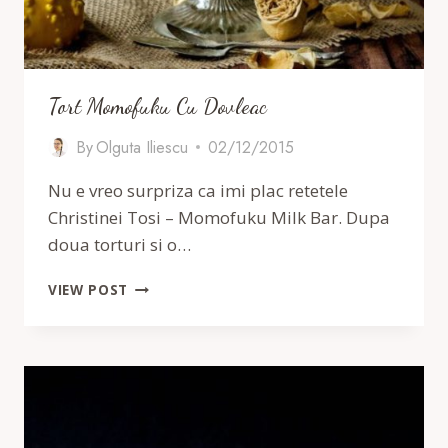
Tort Momofuku Cu Dovleac
By
Olguta Iliescu
02/12/2015
Nu e vreo surpriza ca imi plac retetele
Christinei Tosi – Momofuku Milk Bar. Dupa
doua torturi si o…
TORT
VIEW POST
MOMOFUKU
CU
DOVLEAC