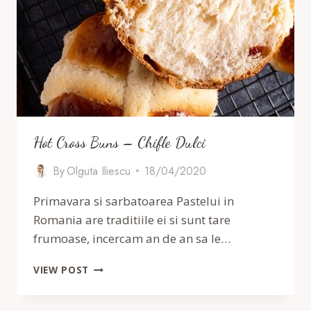
Hot Cross Buns – Chifle Dulci
By
Olguta Iliescu
18/04/2020
Primavara si sarbatoarea Pastelui in
Romania are traditiile ei si sunt tare
frumoase, incercam an de an sa le…
HOT
VIEW POST
CROSS
BUNS
–