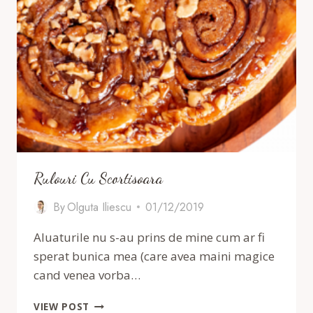
Rulouri Cu Scortisoara
By
Olguta Iliescu
01/12/2019
Aluaturile nu s-au prins de mine cum ar fi
sperat bunica mea (care avea maini magice
cand venea vorba…
RULOURI
VIEW POST