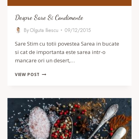
Despre Sare Si Condimente
By
Olguta Iliescu
09/12/2015
Sare Stim cu totii povestea Sarea in bucate
si cat de importanta este sarea intr-o
mancare ori un desert,…
DESPRE
VIEW POST
SARE
SI
CONDIMENTE