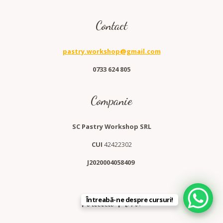
Contact
pastry.workshop@gmail.com
0733 624 805
Companie
SC Pastry Workshop SRL
CUI
42422302
J2020004058409
Întreabă-ne despre cursuri!
Politica TVA: