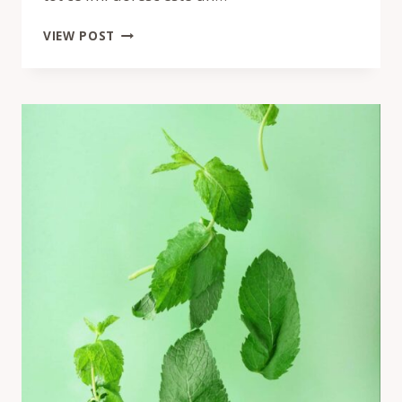
PRAJITURA
VIEW POST
CU
MERE
SI
CRUMBLE