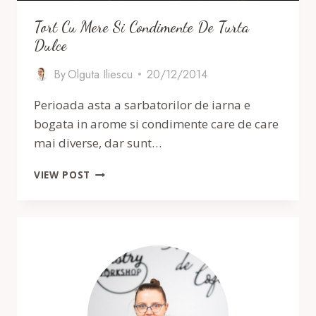
Tort Cu Mere Si Condimente De Turta
Dulce
By
Olguta Iliescu
20/12/2014
Perioada asta a sarbatorilor de iarna e
bogata in arome si condimente care de care
mai diverse, dar sunt…
TORT
VIEW POST
CU
MERE
SI
CONDIMENTE
DE
TURTA
DULCE