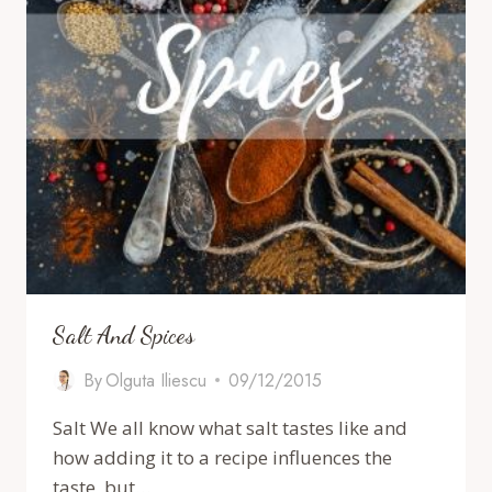
Salt And Spices
By
Olguta Iliescu
09/12/2015
Salt We all know what salt tastes like and
how adding it to a recipe influences the
taste, but…