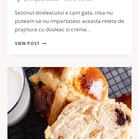
Sezonul dovleacului e cam gata, insa nu
puteam sa nu impartasesc aceasta reteta de
prajitura cu dovleac si crema…
PRAJITURA
VIEW POST
CU
DOVLEAC
SI
CREMA
DE
BRANZA