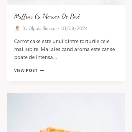
Muffins Cu Morcov De Post
By
Olguta Iliescu
01/08/2024
Carrot cake este unul dintre torturile cele
mai iubite. Mai ales cand aroma este cat se
poate de intensa…
MUFFINS
VIEW POST
CU
MORCOV
DE
POST