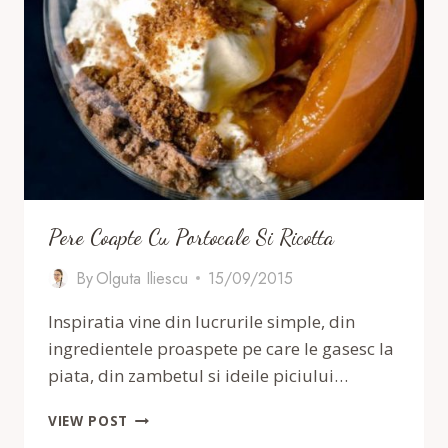
Pere Coapte Cu Portocale Si Ricotta
By
Olguta Iliescu
15/09/2015
Inspiratia vine din lucrurile simple, din
ingredientele proaspete pe care le gasesc la
piata, din zambetul si ideile piciului…
PERE
VIEW POST
COAPTE