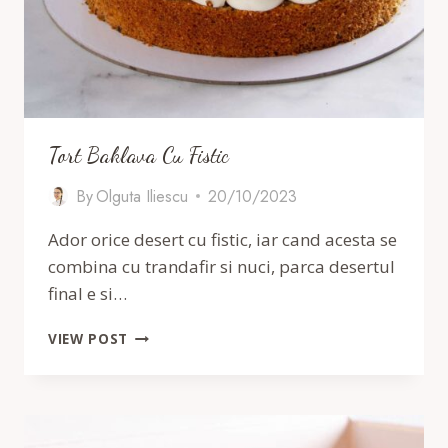
Tort Baklava Cu Fistic
By
Olguta Iliescu
20/10/2023
Ador orice desert cu fistic, iar cand acesta se
combina cu trandafir si nuci, parca desertul
final e si…
TORT
VIEW POST
BAKLAVA
CU
FISTIC