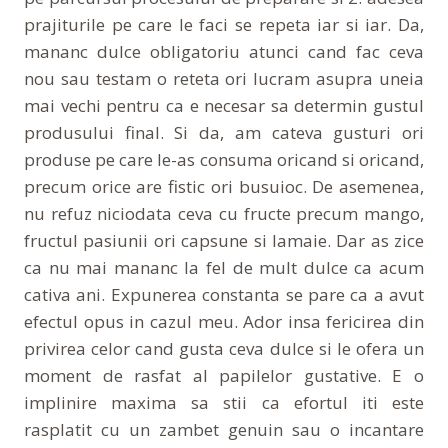
prajiturile pe care le faci se repeta iar si iar. Da,
mananc dulce obligatoriu atunci cand fac ceva
nou sau testam o reteta ori lucram asupra uneia
mai vechi pentru ca e necesar sa determin gustul
produsului final. Si da, am cateva gusturi ori
produse pe care le-as consuma oricand si oricand,
precum orice are fistic ori busuioc. De asemenea,
nu refuz niciodata ceva cu fructe precum mango,
fructul pasiunii ori capsune si lamaie. Dar as zice
ca nu mai mananc la fel de mult dulce ca acum
cativa ani. Expunerea constanta se pare ca a avut
efectul opus in cazul meu. Ador insa fericirea din
privirea celor cand gusta ceva dulce si le ofera un
moment de rasfat al papilelor gustative. E o
implinire maxima sa stii ca efortul iti este
rasplatit cu un zambet genuin sau o incantare