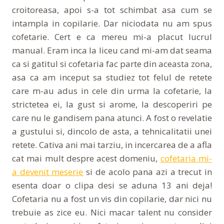
croitoreasa, apoi s-a tot schimbat asa cum se
intampla in copilarie. Dar niciodata nu am spus
cofetarie. Cert e ca mereu mi-a placut lucrul
manual. Eram inca la liceu cand mi-am dat seama
ca si gatitul si cofetaria fac parte din aceasta zona,
asa ca am inceput sa studiez tot felul de retete
care m-au adus in cele din urma la cofetarie, la
strictetea ei, la gust si arome, la descoperiri pe
care nu le gandisem pana atunci. A fost o revelatie
a gustului si, dincolo de asta, a tehnicalitatii unei
retete. Cativa ani mai tarziu, in incercarea de a afla
cat mai mult despre acest domeniu,
cofetaria mi-
a devenit meserie
si de acolo pana azi a trecut in
esenta doar o clipa desi se aduna 13 ani deja!
Cofetaria nu a fost un vis din copilarie, dar nici nu
trebuie as zice eu. Nici macar talent nu consider