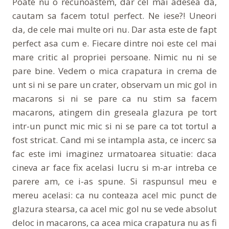
Poate nu o recunoastem, dar cel mai adesea da,
cautam sa facem totul perfect. Ne iese?! Uneori
da, de cele mai multe ori nu. Dar asta este de fapt
perfect asa cum e. Fiecare dintre noi este cel mai
mare critic al propriei persoane. Nimic nu ni se
pare bine. Vedem o mica crapatura in crema de
unt si ni se pare un crater, observam un mic gol in
macarons si ni se pare ca nu stim sa facem
macarons, atingem din greseala glazura pe tort
intr-un punct mic mic si ni se pare ca tot tortul a
fost stricat. Cand mi se intampla asta, ce incerc sa
fac este imi imaginez urmatoarea situatie: daca
cineva ar face fix acelasi lucru si m-ar intreba ce
parere am, ce i-as spune. Si raspunsul meu e
mereu acelasi: ca nu conteaza acel mic punct de
glazura stearsa, ca acel mic gol nu se vede absolut
deloc in macarons, ca acea mica crapatura nu as fi