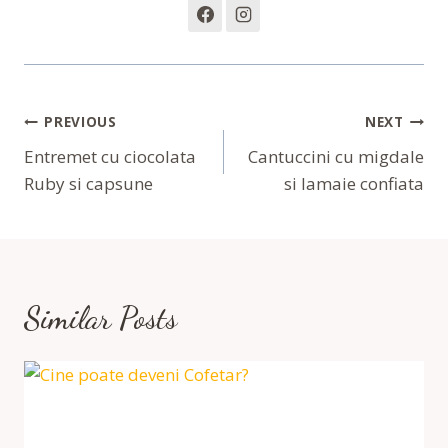
Navigare
PREVIOUS
NEXT
În
Entremet cu ciocolata
Cantuccini cu migdale
Ruby si capsune
si lamaie confiata
Articole
Similar Posts