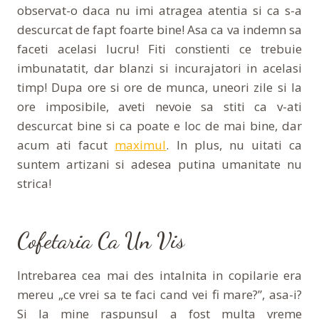
observat-o daca nu imi atragea atentia si ca s-a
descurcat de fapt foarte bine! Asa ca va indemn sa
faceti acelasi lucru! Fiti constienti ce trebuie
imbunatatit, dar blanzi si incurajatori in acelasi
timp! Dupa ore si ore de munca, uneori zile si la
ore imposibile, aveti nevoie sa stiti ca v-ati
descurcat bine si ca poate e loc de mai bine, dar
acum ati facut
maximul
. In plus, nu uitati ca
suntem artizani si adesea putina umanitate nu
strica!
Cofetaria
Ca Un Vis
Intrebarea cea mai des intalnita in copilarie era
mereu „ce vrei sa te faci cand vei fi mare?”, asa-i?
Si la mine raspunsul a fost multa vreme