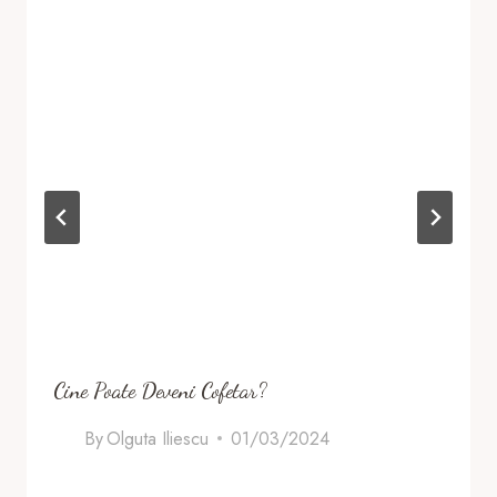
Cine Poate Deveni Cofetar?
By
Olguta Iliescu
01/03/2024