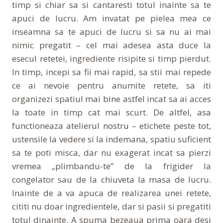
timp si chiar sa si cantaresti totul inainte sa te
apuci de lucru. Am invatat pe pielea mea ce
inseamna sa te apuci de lucru si sa nu ai mai
nimic pregatit – cel mai adesea asta duce la
esecul retetei, ingrediente risipite si timp pierdut.
In timp, incepi sa fii mai rapid, sa stii mai repede
ce ai nevoie pentru anumite retete, sa iti
organizezi spatiul mai bine astfel incat sa ai acces
la toate in timp cat mai scurt. De altfel, asa
functioneaza atelierul nostru – etichete peste tot,
ustensile la vedere si la indemana, spatiu suficient
sa te poti misca, dar nu exagerat incat sa pierzi
vremea „plimbandu-te” de la frigider la
congelator sau de la chiuveta la masa de lucru.
Inainte de a va apuca de realizarea unei retete,
cititi nu doar ingredientele, dar si pasii si pregatiti
totul dinainte. A spuma bezeaua prima oara desi