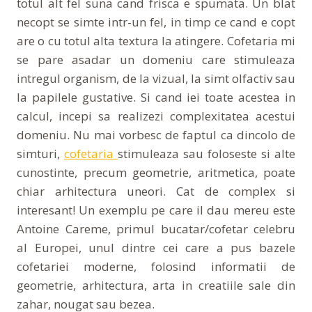
totul alt fel suna cand frisca e spumata. Un blat
necopt se simte intr-un fel, in timp ce cand e copt
are o cu totul alta textura la atingere. Cofetaria mi
se pare asadar un domeniu care stimuleaza
intregul organism, de la vizual, la simt olfactiv sau
la papilele gustative. Si cand iei toate acestea in
calcul, incepi sa realizezi complexitatea acestui
domeniu. Nu mai vorbesc de faptul ca dincolo de
simturi,
cofetaria
stimuleaza sau foloseste si alte
cunostinte, precum geometrie, aritmetica, poate
chiar arhitectura uneori. Cat de complex si
interesant! Un exemplu pe care il dau mereu este
Antoine Careme, primul bucatar/cofetar celebru
al Europei, unul dintre cei care a pus bazele
cofetariei moderne, folosind informatii de
geometrie, arhitectura, arta in creatiile sale din
zahar, nougat sau bezea.