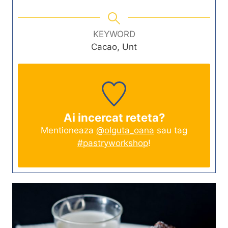
KEYWORD
Cacao, Unt
Ai incercat reteta?
Mentioneaza
@olguta_oana
sau tag
#pastryworkshop
!