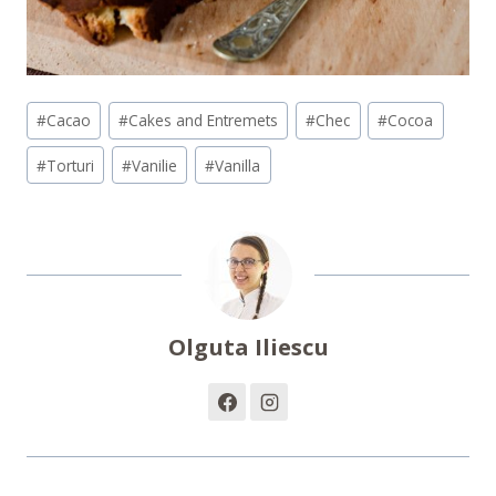
Post
#
Cacao
#
Cakes and Entremets
#
Chec
#
Cocoa
Tags:
#
Torturi
#
Vanilie
#
Vanilla
Olguta Iliescu