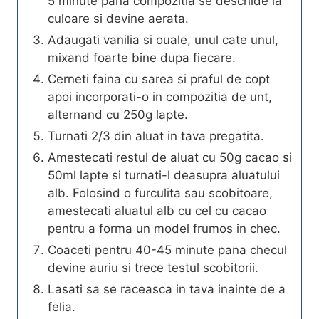
5 minute pana compozitia se deschide la
culoare si devine aerata.
Adaugati vanilia si ouale, unul cate unul,
mixand foarte bine dupa fiecare.
Cerneti faina cu sarea si praful de copt
apoi incorporati-o in compozitia de unt,
alternand cu 250g lapte.
Turnati 2/3 din aluat in tava pregatita.
Amestecati restul de aluat cu 50g cacao si
50ml lapte si turnati-l deasupra aluatului
alb. Folosind o furculita sau scobitoare,
amestecati aluatul alb cu cel cu cacao
pentru a forma un model frumos in chec.
Coaceti pentru 40-45 minute pana checul
devine auriu si trece testul scobitorii.
Lasati sa se raceasca in tava inainte de a
felia.