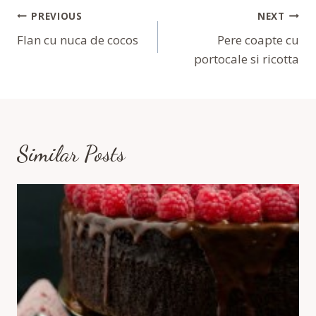
Navigare
PREVIOUS
NEXT
În
Flan cu nuca de cocos
Pere coapte cu
portocale si ricotta
Articole
Similar Posts