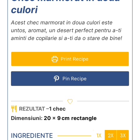
culori
Acest chec marmorat in doua culori este
untos, aromat, un desert perfect pentru a-ti
aminti de copilarie si a-ti da o stare de bine!
Print Recipe
Pin Recipe
REZULTAT –
1
chec
Dimensiuni:
20
x
9
cm
rectangle
INGREDIENTE
1X
2X
3X