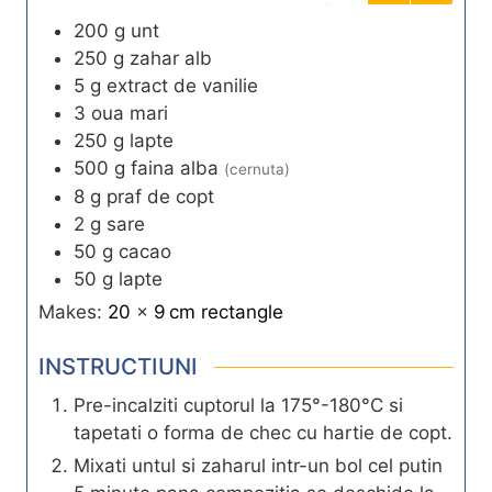
200
g
unt
250
g
zahar alb
5
g
extract de vanilie
3
oua mari
250
g
lapte
500
g
faina alba
(cernuta)
8
g
praf de copt
2
g
sare
50
g
cacao
50
g
lapte
Makes:
20
x
9
cm
rectangle
INSTRUCTIUNI
Pre-incalziti cuptorul la 175°-180°C si
tapetati o forma de chec cu hartie de copt.
Mixati untul si zaharul intr-un bol cel putin