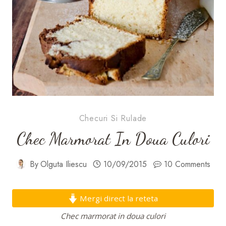
Checuri Si Rulade
Chec Marmorat In Doua Culori
By
Olguta Iliescu
10/09/2015
10 Comments
Mergi direct la reteta
Chec marmorat in doua culori