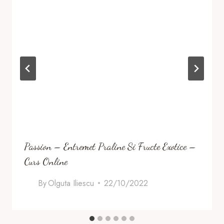
Passion – Entremet Praline Si Fructe Exotice –
Curs Online
By
Olguta Iliescu
22/10/2022