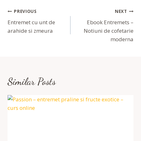
Navigare
PREVIOUS
NEXT
În
Entremet cu unt de
Ebook Entremets –
arahide si zmeura
Notiuni de cofetarie
Articole
moderna
Similar Posts