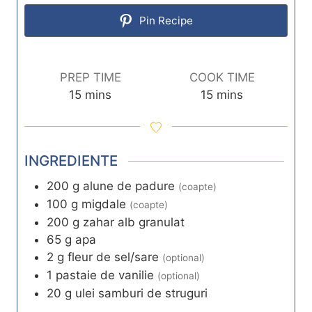
Pin Recipe
PREP TIME
COOK TIME
m
m
15
mins
15
mins
i
i
n
n
u
u
INGREDIENTE
t
t
e
e
200
g
alune de padure
(coapte)
s
s
100
g
migdale
(coapte)
200
g
zahar alb granulat
65
g
apa
2
g
fleur de sel/sare
(optional)
1
pastaie de vanilie
(optional)
20
g
ulei samburi de struguri