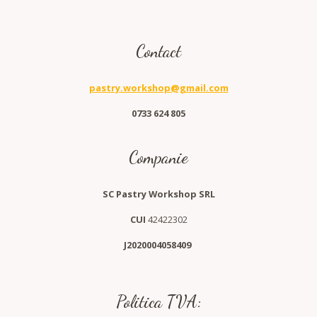
Contact
pastry.workshop@gmail.com
0733 624 805
Companie
SC Pastry Workshop SRL
CUI
42422302
J2020004058409
Politica TVA: