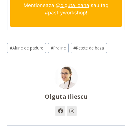
Mentioneaza
@olguta_oana
sau tag
#pastryworkshop
!
Post
#
Alune de padure
#
Praline
#
Retete de baza
Tags:
Olguta Iliescu