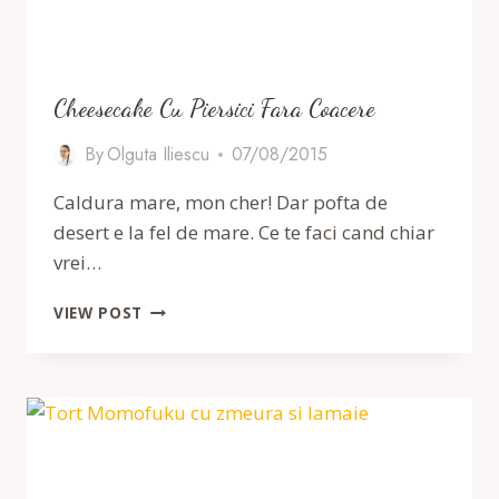
Cheesecake Cu Piersici Fara Coacere
By
Olguta Iliescu
07/08/2015
Caldura mare, mon cher! Dar pofta de
desert e la fel de mare. Ce te faci cand chiar
vrei…
CHEESECAKE
VIEW POST
CU
PIERSICI
FARA
COACERE