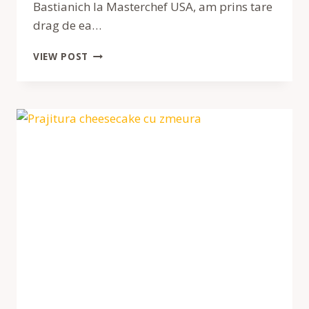
Bastianich la Masterchef USA, am prins tare
drag de ea…
TORT
VIEW POST
MOMOFUKU
CU
ZMEURA
SI
LAMAIE