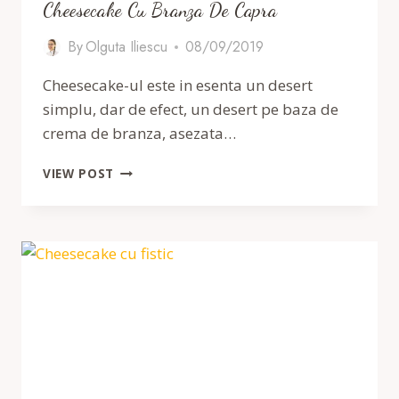
Cheesecake Cu Branza De Capra
By
Olguta Iliescu
08/09/2019
Cheesecake-ul este in esenta un desert
simplu, dar de efect, un desert pe baza de
crema de branza, asezata…
CHEESECAKE
VIEW POST
CU
BRANZA
DE
CAPRA