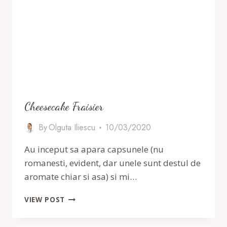
Cheesecake Fraisier
By
Olguta Iliescu
10/03/2020
Au inceput sa apara capsunele (nu
romanesti, evident, dar unele sunt destul de
aromate chiar si asa) si mi…
CHEESECAKE
VIEW POST
FRAISIER