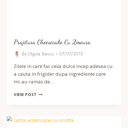
Prajitura Cheesecake Cu Zmeura
By
Olguta Iliescu
07/07/2015
Zilele in care fac ceva dulce incep adesea cu
a cauta in frigider dupa ingrediente care
mi-au ramas de…
PRAJITURA
VIEW POST
CHEESECAKE
CU
ZMEURA