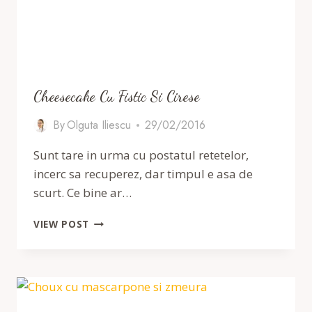
Cheesecake Cu Fistic Si Cirese
By
Olguta Iliescu
29/02/2016
Sunt tare in urma cu postatul retetelor,
incerc sa recuperez, dar timpul e asa de
scurt. Ce bine ar…
CHEESECAKE
VIEW POST
CU
FISTIC
SI
CIRESE