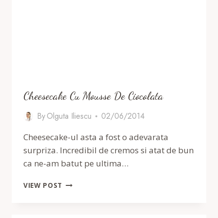
Cheesecake Cu Mousse De Ciocolata
By
Olguta Iliescu
02/06/2014
Cheesecake-ul asta a fost o adevarata
surpriza. Incredibil de cremos si atat de bun
ca ne-am batut pe ultima…
CHEESECAKE
VIEW POST
CU
MOUSSE
DE