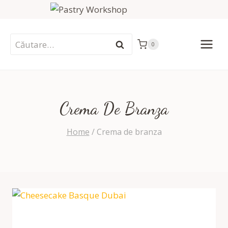
Skip
to
content
Caută
0
după:
Crema De Branza
Home
/
Crema de branza