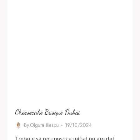
Cheesecake Basque Dubai
By
Olguta Iliescu
19/10/2024
Trebuie sa recunosc ca initial nu am dat