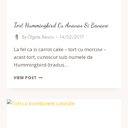
Tort Hummingbird Cu Ananas Si Banane
By
Olguta Iliescu
14/02/2017
La fel ca si carrot cake – tort cu morcovi –
acest tort, cunoscut sub numele de
Hummingbird (tradus…
TORT
VIEW POST
HUMMINGBIRD
CU
ANANAS
SI
BANANE