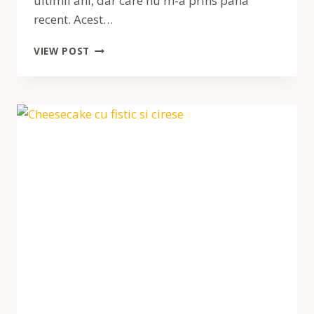
ultimii ani, dar care nu m-a prins pana
recent. Acest…
TORT
VIEW POST
CU
BOMBONELE
COLORATE