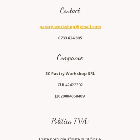
Contact
pastry.workshop@gmail.com
0733 624 805
Companie
SC Pastry Workshop SRL
CUI
42422302
J2020004058409
Politica TVA:
Toate preturile afisate sunt finale.