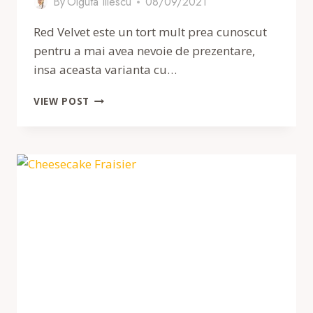
By
Olguta Iliescu
08/09/2021
Red Velvet este un tort mult prea cunoscut
pentru a mai avea nevoie de prezentare,
insa aceasta varianta cu…
TORT
VIEW POST
RED
VELVET
CU
CIOCOLATA
NEAGRA